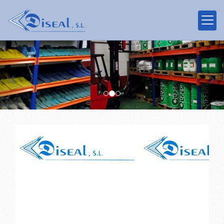
prev
nex