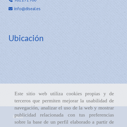
info
diseal.es
Ubicación
Este sitio web utiliza cookies propias y de
terceros que permiten mejorar la usabilidad de
navegación, analizar el uso de la web y mostrar
publicidad relacionada con tus preferencias
Inicio
sobre la base de un perfil elaborado a partir de