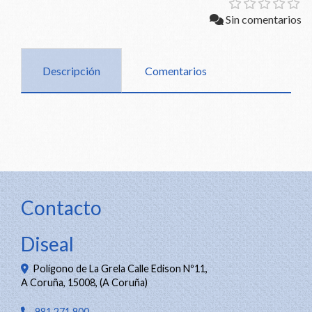
Sin comentarios
Descripción
Comentarios
Contacto
Diseal
Polígono de La Grela Calle Edison Nº11,
A Coruña
,
15008
,
(A Coruña)
981 271 900