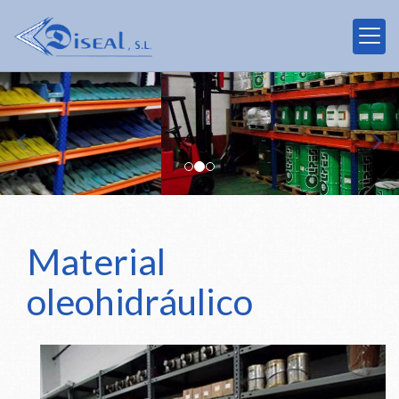
prev
nex
Material
oleohidráulico