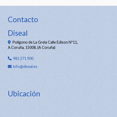
Contacto
Diseal
Polígono de La Grela Calle Edison Nº11,
A Coruña
,
15008
,
(A Coruña)
981 271 900
info
diseal.es
Ubicación