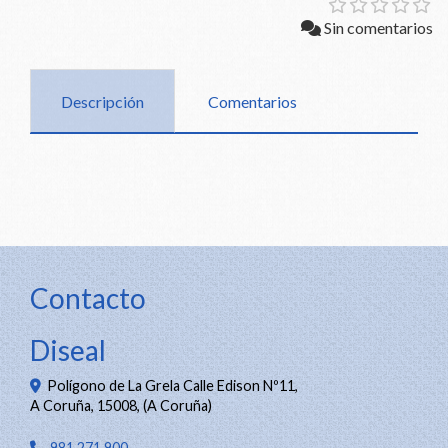
Sin comentarios
Descripción
Comentarios
Contacto
Diseal
Polígono de La Grela Calle Edison Nº11,
A Coruña
,
15008
,
(A Coruña)
981 271 900