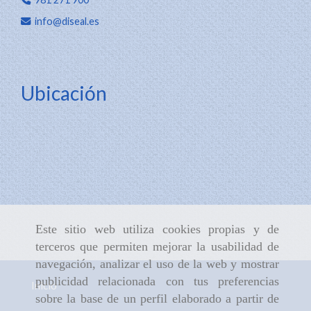
info
diseal.es
Ubicación
Este sitio web utiliza cookies propias y de
terceros que permiten mejorar la usabilidad de
navegación, analizar el uso de la web y mostrar
publicidad relacionada con tus preferencias
Inicio
sobre la base de un perfil elaborado a partir de