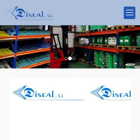
prev
nex